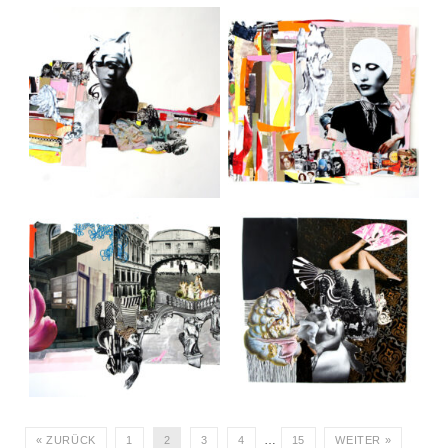
oT, 2025
oT, 2025
oT, 2024
oT, 2024
…
« ZURÜCK
1
2
3
4
15
WEITER »