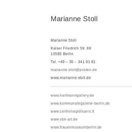
Marianne Stoll
Marianne Stoll
Kaiser Friedrich Str. 88
10585 Berlin
Tel. +49 – 30 – 341 91 81
marianne.stoll@posteo.de
www.marianne-stoll.de
www.hartmanngallery.de
www.kommunalegalerie-berlin.de
www.centroluigidisarro.it
www.vbk-art.de
www.frauenmuseumberlin.de